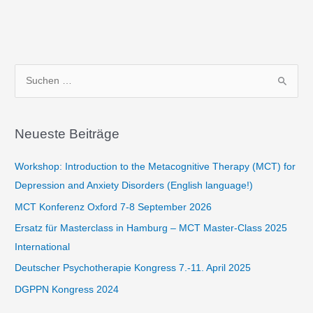
S
u
c
Neueste Beiträge
h
e
Workshop: Introduction to the Metacognitive Therapy (MCT) for
n
Depression and Anxiety Disorders (English language!)
n
MCT Konferenz Oxford 7-8 September 2026
a
Ersatz für Masterclass in Hamburg​ – MCT Master-Class 2025
c
International
h
Deutscher Psychotherapie Kongress 7.-11. April 2025
:
DGPPN Kongress 2024