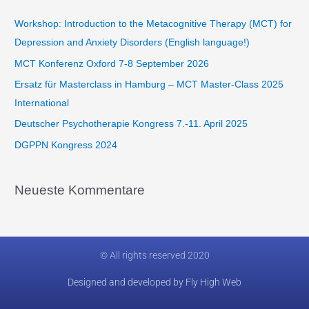
e
Workshop: Introduction to the Metacognitive Therapy (MCT) for
n
Depression and Anxiety Disorders (English language!)
n
MCT Konferenz Oxford 7-8 September 2026
a
Ersatz für Masterclass in Hamburg​ – MCT Master-Class 2025
c
International
h
Deutscher Psychotherapie Kongress 7.-11. April 2025
:
DGPPN Kongress 2024
Neueste Kommentare
© All rights reserved 2020
Designed and developed by Fly High Web