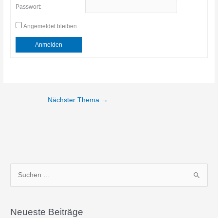
Passwort:
Angemeldet bleiben
Anmelden
Nächster Thema
→
S
u
c
Neueste Beiträge
h